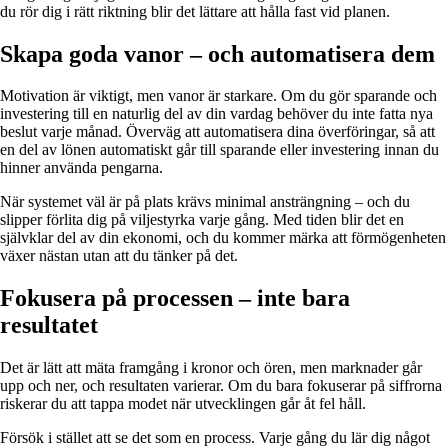
du rör dig i rätt riktning blir det lättare att hålla fast vid planen.
Skapa goda vanor – och automatisera dem
Motivation är viktigt, men vanor är starkare. Om du gör sparande och
investering till en naturlig del av din vardag behöver du inte fatta nya
beslut varje månad. Överväg att automatisera dina överföringar, så att
en del av lönen automatiskt går till sparande eller investering innan du
hinner använda pengarna.
När systemet väl är på plats krävs minimal ansträngning – och du
slipper förlita dig på viljestyrka varje gång. Med tiden blir det en
självklar del av din ekonomi, och du kommer märka att förmögenheten
växer nästan utan att du tänker på det.
Fokusera på processen – inte bara
resultatet
Det är lätt att mäta framgång i kronor och ören, men marknader går
upp och ner, och resultaten varierar. Om du bara fokuserar på siffrorna
riskerar du att tappa modet när utvecklingen går åt fel håll.
Försök i stället att se det som en process. Varje gång du lär dig något