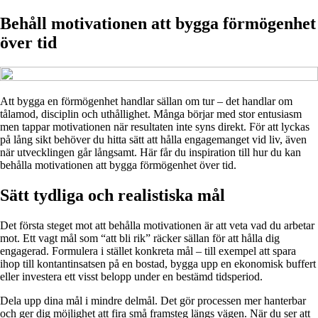
Behåll motivationen att bygga förmögenhet
över tid
Att bygga en förmögenhet handlar sällan om tur – det handlar om
tålamod, disciplin och uthållighet. Många börjar med stor entusiasm
men tappar motivationen när resultaten inte syns direkt. För att lyckas
på lång sikt behöver du hitta sätt att hålla engagemanget vid liv, även
när utvecklingen går långsamt. Här får du inspiration till hur du kan
behålla motivationen att bygga förmögenhet över tid.
Sätt tydliga och realistiska mål
Det första steget mot att behålla motivationen är att veta vad du arbetar
mot. Ett vagt mål som “att bli rik” räcker sällan för att hålla dig
engagerad. Formulera i stället konkreta mål – till exempel att spara
ihop till kontantinsatsen på en bostad, bygga upp en ekonomisk buffert
eller investera ett visst belopp under en bestämd tidsperiod.
Dela upp dina mål i mindre delmål. Det gör processen mer hanterbar
och ger dig möjlighet att fira små framsteg längs vägen. När du ser att