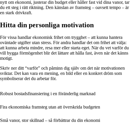
nytt om ekonomi, justerar din budget eller håller fast vid dina vanor, tar
du ett steg i rätt riktning. Den känslan av framsteg – oavsett tempo – är
en stark drivkraft.
Hitta din personliga motivation
För vissa handlar ekonomisk frihet om trygghet – att kunna hantera
oväntade utgifter utan stress. För andra handlar det om frihet att välja:
att kunna arbeta mindre, resa mer eller starta eget. När du vet varför du
vill bygga förmögenhet blir det lättare att hålla fast, även när det känns
motigt.
Skriv ner ditt “varför” och påminn dig själv om det när motivationen
sviktar. Det kan vara en mening, en bild eller en konkret dröm som
symboliserar det du arbetar för.
Robust bostadsfinansiering i en föränderlig marknad
Fira ekonomiska framsteg utan att överskrida budgeten
Små vanor, stor skillnad – så förbättrar du din ekonomi