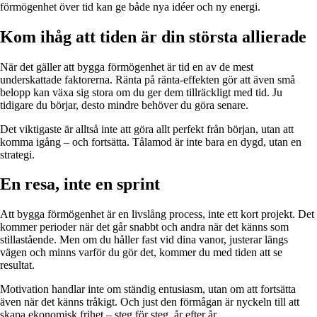
förmögenhet över tid kan ge både nya idéer och ny energi.
Kom ihåg att tiden är din största allierade
När det gäller att bygga förmögenhet är tid en av de mest
underskattade faktorerna. Ränta på ränta-effekten gör att även små
belopp kan växa sig stora om du ger dem tillräckligt med tid. Ju
tidigare du börjar, desto mindre behöver du göra senare.
Det viktigaste är alltså inte att göra allt perfekt från början, utan att
komma igång – och fortsätta. Tålamod är inte bara en dygd, utan en
strategi.
En resa, inte en sprint
Att bygga förmögenhet är en livslång process, inte ett kort projekt. Det
kommer perioder när det går snabbt och andra när det känns som
stillastående. Men om du håller fast vid dina vanor, justerar längs
vägen och minns varför du gör det, kommer du med tiden att se
resultat.
Motivation handlar inte om ständig entusiasm, utan om att fortsätta
även när det känns tråkigt. Och just den förmågan är nyckeln till att
skapa ekonomisk frihet – steg för steg, år efter år.