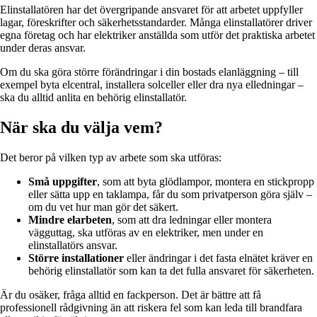
Elinstallatören har det övergripande ansvaret för att arbetet uppfyller
lagar, föreskrifter och säkerhetsstandarder. Många elinstallatörer driver
egna företag och har elektriker anställda som utför det praktiska arbetet
under deras ansvar.
Om du ska göra större förändringar i din bostads elanläggning – till
exempel byta elcentral, installera solceller eller dra nya elledningar –
ska du alltid anlita en behörig elinstallatör.
När ska du välja vem?
Det beror på vilken typ av arbete som ska utföras:
Små uppgifter
, som att byta glödlampor, montera en stickpropp
eller sätta upp en taklampa, får du som privatperson göra själv –
om du vet hur man gör det säkert.
Mindre elarbeten
, som att dra ledningar eller montera
vägguttag, ska utföras av en elektriker, men under en
elinstallatörs ansvar.
Större installationer
eller ändringar i det fasta elnätet kräver en
behörig elinstallatör som kan ta det fulla ansvaret för säkerheten.
Är du osäker, fråga alltid en fackperson. Det är bättre att få
professionell rådgivning än att riskera fel som kan leda till brandfara