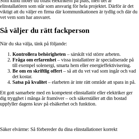
Som kund möter du oftast elektrikern på plats, men det är
elinstallatören som står som ansvarig för hela projektet. Därför är det
viktigt att du väljer en firma där kommunikationen är tydlig och där du
vet vem som har ansvaret.
Så väljer du rätt fackperson
När du ska välja, tänk på följande:
Kontrollera behörigheten
– särskilt vid större arbeten.
Fråga om erfarenhet
– vissa installatörer är specialiserade på
till exempel solenergi, smarta hem eller energieffektivisering.
Be om en skriftlig offert
– så att du vet vad som ingår och vad
det kostar.
Satsa på kvalitet
– elarbeten är inte rätt område att spara in på.
Ett gott samarbete med en kompetent elinstallatör eller elektriker ger
dig trygghet i många år framöver – och säkerställer att din bostad
uppfyller dagens krav på elsäkerhet och funktion.
Säker elvärme: Så förbereder du dina elinstallationer korrekt