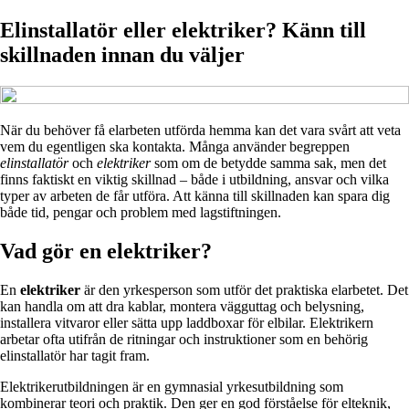
Elinstallatör eller elektriker? Känn till
skillnaden innan du väljer
När du behöver få elarbeten utförda hemma kan det vara svårt att veta
vem du egentligen ska kontakta. Många använder begreppen
elinstallatör
och
elektriker
som om de betydde samma sak, men det
finns faktiskt en viktig skillnad – både i utbildning, ansvar och vilka
typer av arbeten de får utföra. Att känna till skillnaden kan spara dig
både tid, pengar och problem med lagstiftningen.
Vad gör en elektriker?
En
elektriker
är den yrkesperson som utför det praktiska elarbetet. Det
kan handla om att dra kablar, montera vägguttag och belysning,
installera vitvaror eller sätta upp laddboxar för elbilar. Elektrikern
arbetar ofta utifrån de ritningar och instruktioner som en behörig
elinstallatör har tagit fram.
Elektrikerutbildningen är en gymnasial yrkesutbildning som
kombinerar teori och praktik. Den ger en god förståelse för elteknik,