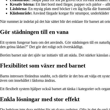
Kreativ hörna:
Ett litet bord med färger, papper och pärlor – all
Läshörna:
En mysig plats med böcker i en låg hylla där framsid
Klädområde:
Använd färgade korgar för strumpor, underkläder oc
När rummet är indelat på det här sättet blir det enklare för barnet att ori
Gör städningen till en vana
Ett system fungerar bara om det används. Gör städningen till en naturli
den gröna lådan?” Det gör det roligt och överskådligt.
Beröm barnet när det själv tar initiativ till att städa. Det stärker känsla
Flexibilitet som växer med barnet
Barns intressen förändras snabbt, och därför är det bra att välja ett syst
även om innehållet i lådorna ändras.
Ett flexibelt system hjälper också barnet att tänka i kategorier och org
Enkla lösningar med stor effekt
Du behöver inte dyra möbler för att skapa ordning. Ofta är det de små j