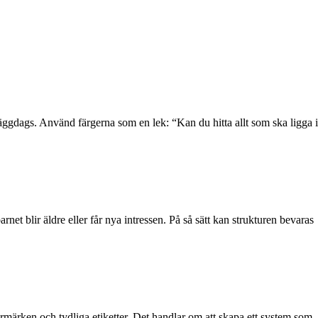
läggdags. Använd färgerna som en lek: “Kan du hitta allt som ska ligga i
rnet blir äldre eller får nya intressen. På så sätt kan strukturen bevaras
ermärken och tydliga etiketter. Det handlar om att skapa ett system som