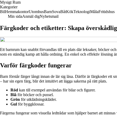
Mysigt Rum
Kategorier
Bil
Hemmakontor
Utomhus
Barn
Sova
Båt
Kök
Teknologi
Måla
Fritidshus
Min sida
Anmäl dig
Nyhetsmail
Färgkoder och etiketter: Skapa överskådlig
Ett barnrum kan snabbt förvandlas till en plats där leksaker, böcker och
som en ständig kamp att hålla ordning. En enkel och effektiv lösning är a
Varför färgkoder fungerar
Barn förstår färger långt innan de lär sig läsa. Därför är färgkoder ett s
– har sin egen färg, blir det intuitivt att lägga sakerna på rätt plats.
Röd
kan till exempel användas för bilar och figurer.
Blå
för böcker och pussel.
Grön
för utklädningskläder.
Gul
för byggklossar.
Färgerna fungerar som visuella ledtrådar som hjälper barnet att minnas va