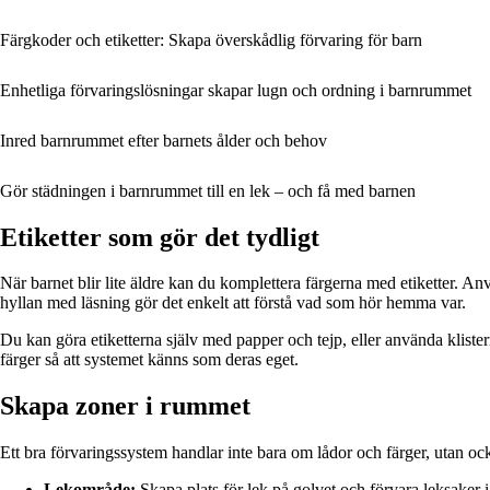
Färgkoder och etiketter: Skapa överskådlig förvaring för barn
Enhetliga förvaringslösningar skapar lugn och ordning i barnrummet
Inred barnrummet efter barnets ålder och behov
Gör städningen i barnrummet till en lek – och få med barnen
Etiketter som gör det tydligt
När barnet blir lite äldre kan du komplettera färgerna med etiketter. An
hyllan med läsning gör det enkelt att förstå vad som hör hemma var.
Du kan göra etiketterna själv med papper och tejp, eller använda klisterm
färger så att systemet känns som deras eget.
Skapa zoner i rummet
Ett bra förvaringssystem handlar inte bara om lådor och färger, utan ocks
Lekområde:
Skapa plats för lek på golvet och förvara leksaker i