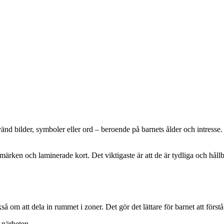
vänd bilder, symboler eller ord – beroende på barnets ålder och intresse
ärken och laminerade kort. Det viktigaste är att de är tydliga och hållba
å om att dela in rummet i zoner. Det gör det lättare för barnet att först
 närheten.