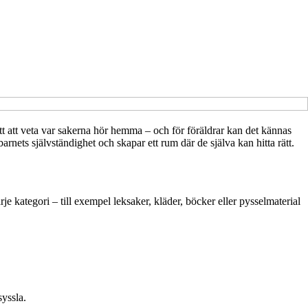
lätt att veta var sakerna hör hemma – och för föräldrar kan det kännas
arnets självständighet och skapar ett rum där de själva kan hitta rätt.
arje kategori – till exempel leksaker, kläder, böcker eller pysselmaterial
syssla.