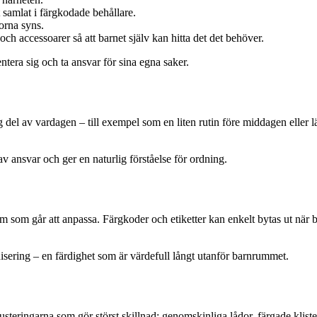
t samlat i färgkodade behållare.
orna syns.
h accessoarer så att barnet själv kan hitta det det behöver.
entera sig och ta ansvar för sina egna saker.
g del av vardagen – till exempel som en liten rutin före middagen eller 
n av ansvar och ger en naturlig förståelse för ordning.
em som går att anpassa. Färgkoder och etiketter kan enkelt bytas ut när ba
anisering – en färdighet som är värdefull långt utanför barnrummet.
usteringarna som gör störst skillnad: genomskinliga lådor, färgade klist