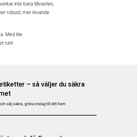
verkar inte bara tillväxten,
mer robust, mer levande
a. Med lite
t runt.
tiketter – så väljer du säkra
mmet
och välj säkra, gröna inslag till ditt hem