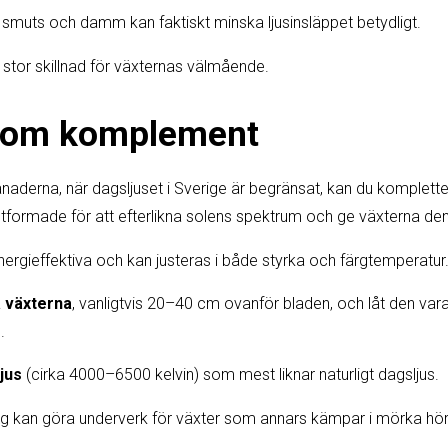
smuts och damm kan faktiskt minska ljusinsläppet betydligt.
 stor skillnad för växternas välmående.
 som komplement
aderna, när dagsljuset i Sverige är begränsat, kan du komplette
formade för att efterlikna solens spektrum och ge växterna den
nergieffektiva och kan justeras i både styrka och färgtemperatur
 växterna
, vanligtvis 20–40 cm ovanför bladen, och låt den va
.
ljus
(cirka 4000–6500 kelvin) som mest liknar naturligt dagsljus.
ng kan göra underverk för växter som annars kämpar i mörka hör