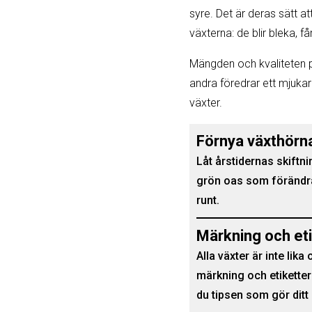
syre. Det är deras sätt at
växterna: de blir bleka, få
Mängden och kvaliteten på 
andra föredrar ett mjukare,
växter.
Förnya växthörna
Låt årstidernas skiftni
grön oas som förändra
runt.
Märkning och eti
Alla växter är inte lik
märkning och etiketter
du tipsen som gör dit