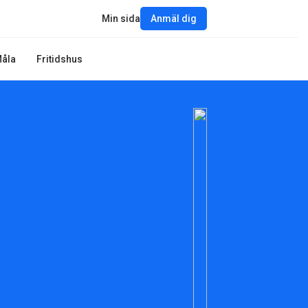
Min sida
Anmäl dig
åla
Fritidshus