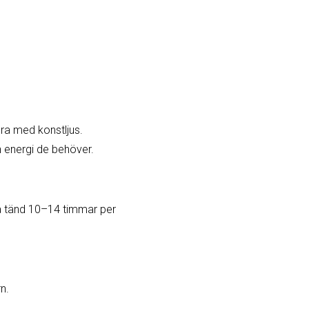
ra med konstljus.
 energi de behöver.
.
ra tänd 10–14 timmar per
n.