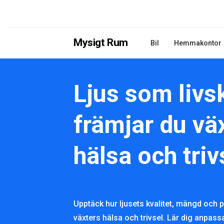
Mysigt Rum
Bil
Hemmakontor
Ljus som livsk
främjar du vä
hälsa och triv
Upptäck hur ljusets kvalitet, mängd och 
växters hälsa och trivsel. Lär dig anpas