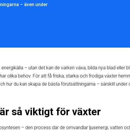
ttningarna – även under
 energikälla – utan det kan de varken växa, bilda nya blad eller b
r har olika behov. För att få friska, starka och frodiga växter hemm
och hur du kan skapa de bästa förutsättningarna – särskilt unde
är så viktigt för växter
tosyntesen – den process där de omvandlar ljusenergi, vatten och