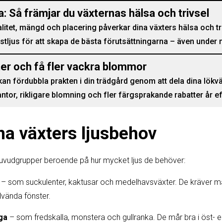
a: Så främjar du växternas hälsa och trivsel
alitet, mängd och placering påverkar dina växters hälsa och tr
tljus för att skapa de bästa förutsättningarna – även under
ter och få fler vackra blommor
kan fördubbla prakten i din trädgård genom att dela dina lökv
antor, rikligare blomning och fler färgsprakande rabatter år ef
ina växters ljusbehov
e huvudgrupper beroende på hur mycket ljus de behöver:
– som suckulenter, kaktusar och medelhavsväxter. De kräver m
ydvända fönster.
ga
– som fredskalla, monstera och gullranka. De mår bra i öst- e