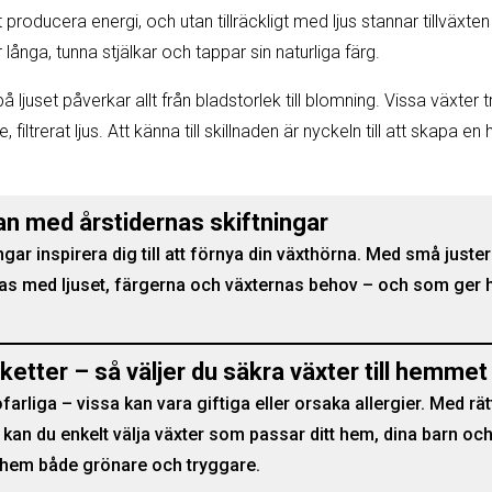
t producera energi, och utan tillräckligt med ljus stannar tillväxte
r långa, tunna stjälkar och tappar sin naturliga färg.
ljuset påverkar allt från bladstorlek till blomning. Vissa växter tr
 filtrerat ljus. Att känna till skillnaden är nyckeln till att skapa e
n med årstidernas skiftningar
ngar inspirera dig till att förnya din växthörna. Med små just
s med ljuset, färgerna och växternas behov – och som ger 
ketter – så väljer du säkra växter till hemmet
a ofarliga – vissa kan vara giftiga eller orsaka allergier. Med r
 kan du enkelt välja växter som passar ditt hem, dina barn och
t hem både grönare och tryggare.