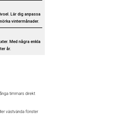
ivsel. Lär dig anpassa
 mörka vintermånader.
äxter. Med några enkla
ter år.
ånga timmars direkt
ller västvända fönster