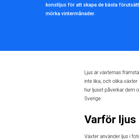
konstljus för att skapa de bästa förutsä
mörka vintermånader.
Ljus är växternas främsta
inte lika, och olika växte
hur ljuset påverkar dem 
Sverige.
Varför ljus 
Växter använder ljus i fo