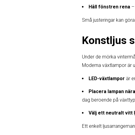
Håll fönstren rena
– 
Små justeringar kan göra
Konstljus
Under de mörka vintermån
Moderna växtlampor är ut
LED-växtlampor
är e
Placera lampan nära
dag beroende på växttyp
Välj ett neutralt vitt 
Ett enkelt ljusarrangema