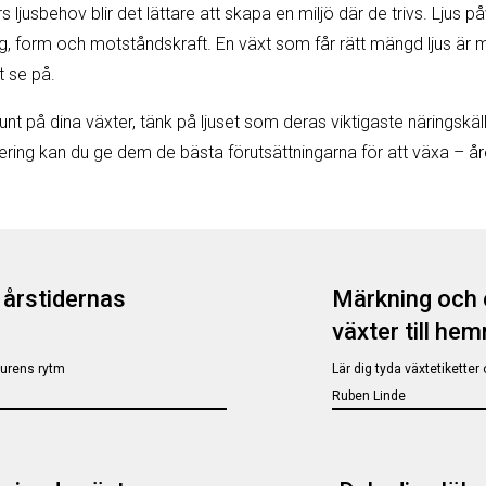
 ljusbehov blir det lättare att skapa en miljö där de trivs. Ljus på
g, form och motståndskraft. En växt som får rätt mängd ljus är 
t se på.
unt på dina växter, tänk på ljuset som deras viktigaste näringskäll
ing kan du ge dem de bästa förutsättningarna för att växa – åre
årstidernas
Märkning och e
växter till he
turens rytm
Lär dig tyda växtetiketter 
Ruben Linde