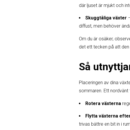
där ljuset är mjukt och int
Skuggtåliga växter
–
diffust, men behöver ändå
Om du är osäker, observer
det ett tecken på att den få
Så utnyttja
Placeringen av dina växte
sommaren. Ett nordvänt f
Rotera växterna
rege
Flytta växterna efter
trivas bättre en bit in i r