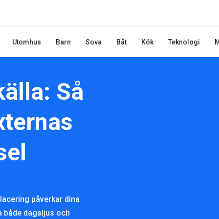
Utomhus
Barn
Sova
Båt
Kök
Teknologi
M
älla: Så
xternas
sel
placering påverkar dina
sa både dagsljus och