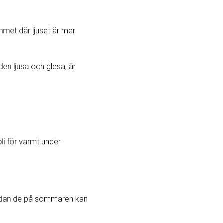
mmet där ljuset är mer
en ljusa och glesa, är
li för varmt under
medan de på sommaren kan