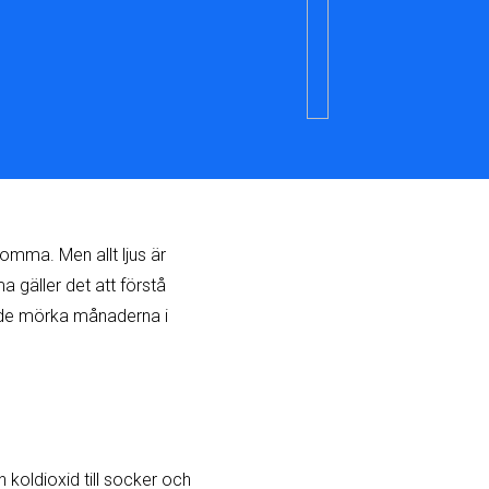
lomma. Men allt ljus är
a gäller det att förstå
r de mörka månaderna i
 koldioxid till socker och