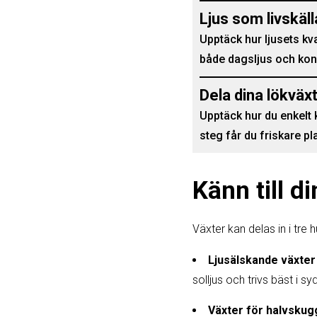
Ljus som livskäll
Upptäck hur ljusets kv
både dagsljus och kons
Dela dina lökväx
Upptäck hur du enkelt 
steg får du friskare pl
Känn till d
Växter kan delas in i tr
Ljusälskande växter
solljus och trivs bäst i s
Växter för halvskug