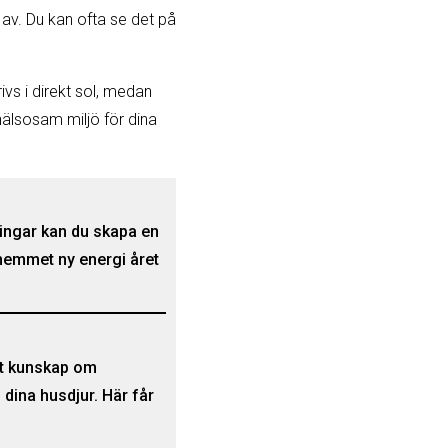
n av. Du kan ofta se det på
ivs i direkt sol, medan
n hälsosam miljö för dina
eringar kan du skapa en
hemmet ny energi året
ätt kunskap om
 dina husdjur. Här får