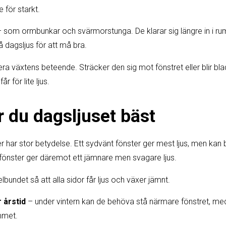
e för starkt.
 som ormbunkar och svärmorstunga. De klarar sig längre in i ru
 dagsljus för att må bra.
a växtens beteende. Sträcker den sig mot fönstret eller blir blad
r för lite ljus.
r du dagsljuset bäst
r har stor betydelse. Ett sydvänt fönster ger mest ljus, men kan b
önster ger däremot ett jämnare men svagare ljus.
lbundet så att alla sidor får ljus och växer jämnt.
 årstid
– under vintern kan de behöva stå närmare fönstret, 
ummet.