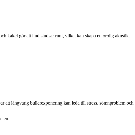
h kakel gör att ljud studsar runt, vilket kan skapa en orolig akustik.
sar att långvarig bullerexponering kan leda till stress, sömnproblem och
heten.