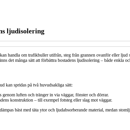
s ljudisolering
t kan handla om trafikbuller utifrån, steg från grannen ovanför eller lj
nns det många sätt att förbättra bostadens ljudisolering – både enkla 
Ljud kan spridas på två huvudsakliga sätt:
as genom luften och tränger in via väggar, fönster och dörrar.
ens konstruktion – till exempel fotsteg eller slag mot väggar.
 ljud dämpas bäst med täta ytor och ljudabsorberande material, medan st