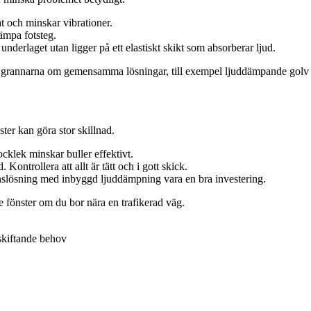
at och minskar vibrationer.
dämpa fotsteg.
 underlaget utan ligger på ett elastiskt skikt som absorberar ljud.
er grannarna om gemensamma lösningar, till exempel ljuddämpande golv i
ter kan göra stor skillnad.
jocklek minskar buller effektivt.
Kontrollera att allt är tätt och i gott skick.
onslösning med inbyggd ljuddämpning vara en bra investering.
 fönster om du bor nära en trafikerad väg.
 skiftande behov