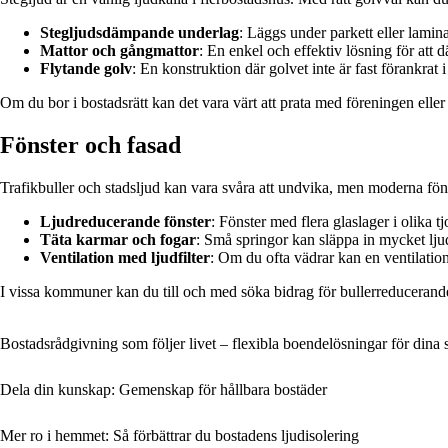
Stegljudsdämpande underlag
: Läggs under parkett eller lamin
Mattor och gångmattor
: En enkel och effektiv lösning för att 
Flytande golv
: En konstruktion där golvet inte är fast förankrat i
Om du bor i bostadsrätt kan det vara värt att prata med föreningen ell
Fönster och fasad
Trafikbuller och stadsljud kan vara svåra att undvika, men moderna föns
Ljudreducerande fönster
: Fönster med flera glaslager i olika t
Täta karmar och fogar
: Små springor kan släppa in mycket ljud. 
Ventilation med ljudfilter
: Om du ofta vädrar kan en ventilati
I vissa kommuner kan du till och med söka bidrag för bullerreducerande
Bostadsrådgivning som följer livet – flexibla boendelösningar för dina
Dela din kunskap: Gemenskap för hållbara bostäder
Mer ro i hemmet: Så förbättrar du bostadens ljudisolering