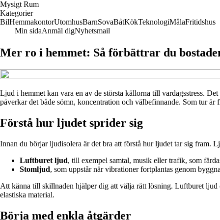
Mysigt Rum
Kategorier
Bil
Hemmakontor
Utomhus
Barn
Sova
Båt
Kök
Teknologi
Måla
Fritidshus
Min sida
Anmäl dig
Nyhetsmail
Mer ro i hemmet: Så förbättrar du bostaden
Ljud i hemmet kan vara en av de största källorna till vardagsstress. De
påverkar det både sömn, koncentration och välbefinnande. Som tur är fi
Förstå hur ljudet sprider sig
Innan du börjar ljudisolera är det bra att förstå hur ljudet tar sig fram. 
Luftburet ljud
, till exempel samtal, musik eller trafik, som färd
Stomljud
, som uppstår när vibrationer fortplantas genom byggnad
Att känna till skillnaden hjälper dig att välja rätt lösning. Luftburet
elastiska material.
Börja med enkla åtgärder