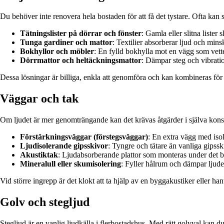
Du behöver inte renovera hela bostaden för att få det tystare. Ofta kan 
Tätningslister på dörrar och fönster
: Gamla eller slitna lister
Tunga gardiner och mattor
: Textilier absorberar ljud och minsk
Bokhyllor och möbler
: En fylld bokhylla mot en vägg som vett
Dörrmattor och heltäckningsmattor
: Dämpar steg och vibratio
Dessa lösningar är billiga, enkla att genomföra och kan kombineras för 
Väggar och tak
Om ljudet är mer genomträngande kan det krävas åtgärder i själva kons
Förstärkningsväggar (förstegsväggar)
: En extra vägg med isole
Ljudisolerande gipsskivor
: Tyngre och tätare än vanliga gipss
Akustiktak
: Ljudabsorberande plattor som monteras under det bef
Mineralull eller skumisolering
: Fyller hålrum och dämpar ljude
Vid större ingrepp är det klokt att ta hjälp av en byggakustiker eller ha
Golv och stegljud
Stegljud är en vanlig ljudkälla i flerbostadshus. Med rätt golvval kan d