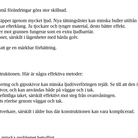
små förändringar göra stor skillnad.
 släpper igenom mycket ljud. Nya tätningslister kan minska buller utifrån
ar efterklang. Ju tjockare och tyngre material, desto bättre effekt.
er mot grannen fungerar som en extra ljudbarriär.
ner, särskilt i lägenheter med hårda golv.
att ge en märkbar förbättring.
truktionen. Här är några effektiva metoder:
ring och gipsskivor kan minska ljudöverföringen rejält. Se till att den in
kivor, och kan användas både på väggar och i tak.
intliga taket, särskilt effektivt mot steg från ovanvåningen.
ts rörelse genom väggar och tak.
ntverkare, särskilt i äldre hus där konstruktionen kan vara komplicerad.
u minska problemet betydligt.