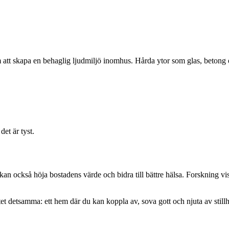
 att skapa en behaglig ljudmiljö inomhus. Hårda ytor som glas, betong oc
et är tyst.
kan också höja bostadens värde och bidra till bättre hälsa. Forskning vi
atet detsamma: ett hem där du kan koppla av, sova gott och njuta av still