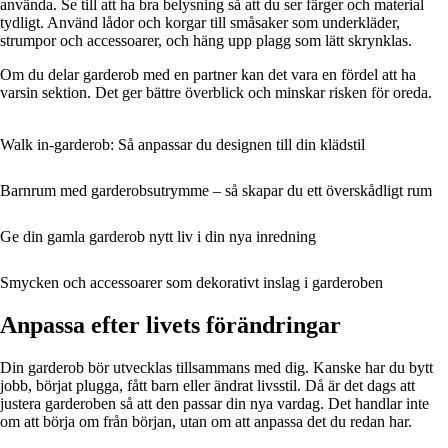
använda. Se till att ha bra belysning så att du ser färger och material
tydligt. Använd lådor och korgar till småsaker som underkläder,
strumpor och accessoarer, och häng upp plagg som lätt skrynklas.
Om du delar garderob med en partner kan det vara en fördel att ha
varsin sektion. Det ger bättre överblick och minskar risken för oreda.
Walk in-garderob: Så anpassar du designen till din klädstil
Barnrum med garderobsutrymme – så skapar du ett överskådligt rum
Ge din gamla garderob nytt liv i din nya inredning
Smycken och accessoarer som dekorativt inslag i garderoben
Anpassa efter livets förändringar
Din garderob bör utvecklas tillsammans med dig. Kanske har du bytt
jobb, börjat plugga, fått barn eller ändrat livsstil. Då är det dags att
justera garderoben så att den passar din nya vardag. Det handlar inte
om att börja om från början, utan om att anpassa det du redan har.