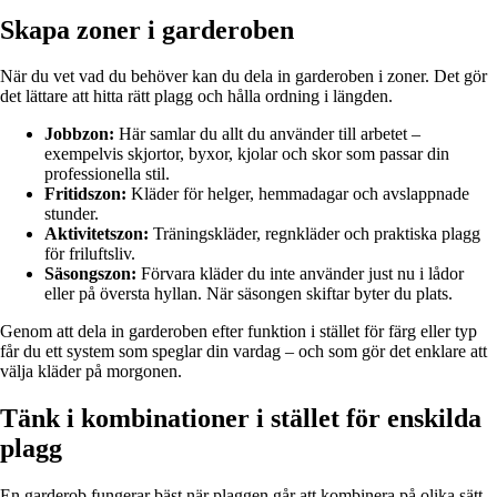
Skapa zoner i garderoben
När du vet vad du behöver kan du dela in garderoben i zoner. Det gör
det lättare att hitta rätt plagg och hålla ordning i längden.
Jobbzon:
Här samlar du allt du använder till arbetet –
exempelvis skjortor, byxor, kjolar och skor som passar din
professionella stil.
Fritidszon:
Kläder för helger, hemmadagar och avslappnade
stunder.
Aktivitetszon:
Träningskläder, regnkläder och praktiska plagg
för friluftsliv.
Säsongszon:
Förvara kläder du inte använder just nu i lådor
eller på översta hyllan. När säsongen skiftar byter du plats.
Genom att dela in garderoben efter funktion i stället för färg eller typ
får du ett system som speglar din vardag – och som gör det enklare att
välja kläder på morgonen.
Tänk i kombinationer i stället för enskilda
plagg
En garderob fungerar bäst när plaggen går att kombinera på olika sätt.