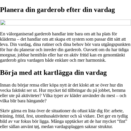
Planera din garderob efter din vardag
En välorganiserad garderob handlar inte bara om att ha plats för
kläderna – det handlar om att skapa ett system som passar ditt sätt att
leva. Din vardag, dina rutiner och dina behov bör vara utgångspunkten
för hur du planerar och inreder din garderob. Oavsett om du har tidiga
morgnar, jobbar hemifrån eller har en aktiv fritid kan en genomtänkt
garderob göra vardagen både enklare och mer harmonisk.
Börja med att kartlägga din vardag
Innan du börjar rensa eller köpa nytt är det klokt att se över hur din
vecka faktiskt ser ut. Hur mycket tid tillbringar du på jobbet, hemma
eller ute på aktiviteter? Vilka typer av kläder använder du mest – och
vilka blir bara hängande?
Skriv gärna en lista över de situationer du oftast klär dig för: arbete,
träning, fritid, fest, utomhusaktiviteter och så vidare. Det ger en tydlig
bild av var fokus bör ligga. Många upptäcker att de har mycket “fint”
eller sällan använt tøj, medan vardagsplaggen saknar struktur.