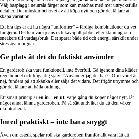
Välj basplagg i neutrala färger som kan matchas med mer uttrycksfulla
detaljer. Det minskar behovet av att köpa nytt och gör det lättare att
skapa variation.
Ett bra tips är att ha några “uniformer” – färdiga kombinationer du vet
fungerar. Det kan vara jeans och kavaj till jobbet eller klänning och
sneakers till vardagsbruk. Det sparar både tid och energi, särskilt under
stressiga morgnar.
Ge plats åt det du faktiskt använder
En garderob ska vara funktionell, inte överfull. Gå igenom dina kläder
regelbundet och fråga dig själv: “Använder jag det här?” Om svaret är
nej, fundera på att skänka eller sälja det vidare. Det frigör utrymme och
gör det lättare att hålla ordning.
Ett smart princip är
en in – en ut
: varje gång du köper något nytt, låt
något annat lämna garderoben. På så sätt undviker du att den växer
okontrollerat.
Inred praktiskt – inte bara snyggt
Även om estetik spelar roll ska garderoben framför allt vara lätt att