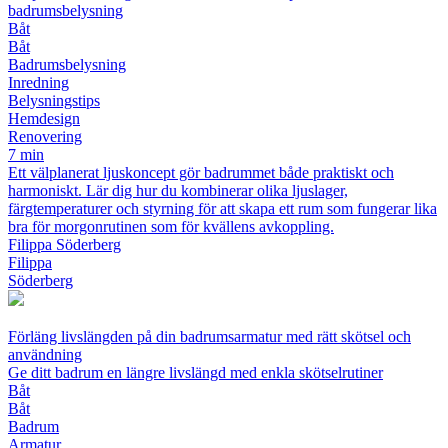
badrumsbelysning
Båt
Båt
Badrumsbelysning
Inredning
Belysningstips
Hemdesign
Renovering
7 min
Ett välplanerat ljuskoncept gör badrummet både praktiskt och
harmoniskt. Lär dig hur du kombinerar olika ljuslager,
färgtemperaturer och styrning för att skapa ett rum som fungerar lika
bra för morgonrutinen som för kvällens avkoppling.
Filippa Söderberg
Filippa
Söderberg
Förläng livslängden på din badrumsarmatur med rätt skötsel och
användning
Ge ditt badrum en längre livslängd med enkla skötselrutiner
Båt
Båt
Badrum
Armatur