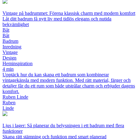
Vintage på badrummet: Förena klassisk charm med modern komfort
Låt ditt badrum få nytt liv med tidlös elegans och nutida
bekvämlighet
Båt
Båt
Badrum
Inredning
Vintage
Design
Heminspiration
4 min
Upptäck hur du kan skapa ett badrum som kombinerar
vintagekänsla med modern funktion. Med rätt material, färger och
detaljer får du ett rum som både utstrålar charm och erbjuder dagens
komfort.
Ruben Linde
Ruben
Linde
Ljus i lager: Så planerar du belysningen i ett badrum med flera
funktioner
Skapa rätt stämning och funktion med smart planerad