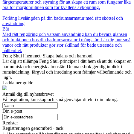
färgtemperaturer och styrning för att skapa ett rum som fungerar lika
bra för morgonrutinen som för kvällens avkoppling.
Förläng livslängden på din badrumsarmatur med rätt skötsel och
användning
Båt
Med rätt rengöring och varsam användning kan du bevara glansen
och funktionen hos din badrumsarmatur i många år. Lär dig hur små
vanor och rätt produkter gör stor skillnad för både utseende och
hållbarhet.
Feng Shui i hemmet: Skapa balans och harmoni
Lär dig att tillämpa Feng Shui-principer i ditt hem så att du skapar en
harmonisk och energisk atmosfär. Denna e-bok ger dig inblick i
rumsindelning, färgval och inredning som främjar välbefinnande och
lugn.
Ladda ner guide
Anmäl dig till nyhetsbrevet
Få inspiration, kunskap och små genvägar direkt i din inkorg.
Din e-post
Register
Registreringen genomförd - tack