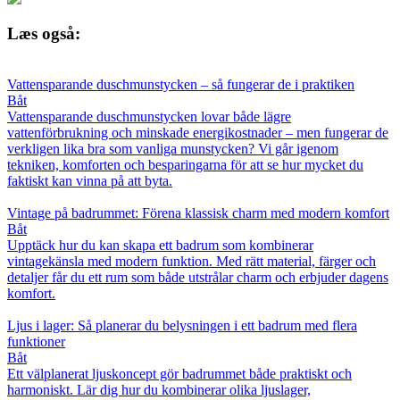
Læs også:
Vattensparande duschmunstycken – så fungerar de i praktiken
Båt
Vattensparande duschmunstycken lovar både lägre
vattenförbrukning och minskade energikostnader – men fungerar de
verkligen lika bra som vanliga munstycken? Vi går igenom
tekniken, komforten och besparingarna för att se hur mycket du
faktiskt kan vinna på att byta.
Vintage på badrummet: Förena klassisk charm med modern komfort
Båt
Upptäck hur du kan skapa ett badrum som kombinerar
vintagekänsla med modern funktion. Med rätt material, färger och
detaljer får du ett rum som både utstrålar charm och erbjuder dagens
komfort.
Ljus i lager: Så planerar du belysningen i ett badrum med flera
funktioner
Båt
Ett välplanerat ljuskoncept gör badrummet både praktiskt och
harmoniskt. Lär dig hur du kombinerar olika ljuslager,