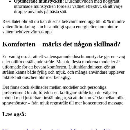
Optimerade munstycken:
Duschhuvuden med noggrant
utformade munstycken fördelar vattnet effektivt, så att varje
droppe används på bästa sätt.
Resultatet blir att du kan duscha bekvämt med upp till 50 % mindre
vattenförbrukning – och samtidigt spara energi eftersom mindre
vatten behöver värmas upp.
Komforten – märks det någon skillnad?
En vanlig oro är att ett vattensparande duschmunstycke ger en svag
eller otillfredsställande stråle. Men de flesta moderna modeller är
utformade för att bevara komforten. Luftinblandningen gör att
strålen känns både fyllig och mjuk, och många användare upplever
faktiskt att duschen blir mer behaglig.
Det finns dock skillnader mellan modeller och personliga
preferenser. Om du föredrar en kraftigare stråle kan du välja en
modell med justerbara inställningar, så att du kan växla mellan olika
spraymönster – från mjuk regnstråle till mer koncentrerad massage.
Læs også: