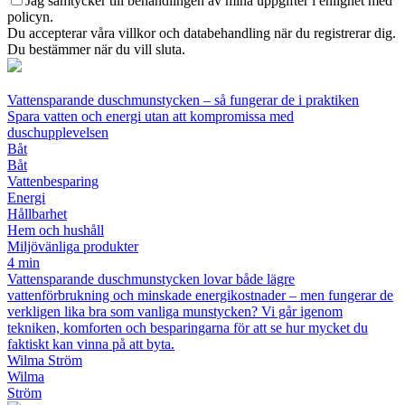
Jag samtycker till behandlingen av mina uppgifter i enlighet med
policyn.
Du accepterar våra villkor och databehandling när du registrerar dig.
Du bestämmer när du vill sluta.
Vattensparande duschmunstycken – så fungerar de i praktiken
Spara vatten och energi utan att kompromissa med
duschupplevelsen
Båt
Båt
Vattenbesparing
Energi
Hållbarhet
Hem och hushåll
Miljövänliga produkter
4 min
Vattensparande duschmunstycken lovar både lägre
vattenförbrukning och minskade energikostnader – men fungerar de
verkligen lika bra som vanliga munstycken? Vi går igenom
tekniken, komforten och besparingarna för att se hur mycket du
faktiskt kan vinna på att byta.
Wilma Ström
Wilma
Ström