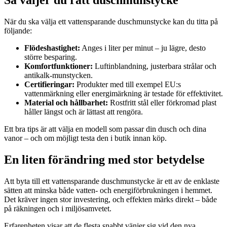
Så väljer du rätt duschmunstycke
När du ska välja ett vattensparande duschmunstycke kan du titta på
följande:
Flödeshastighet:
Anges i liter per minut – ju lägre, desto
större besparing.
Komfortfunktioner:
Luftinblandning, justerbara strålar och
antikalk-munstycken.
Certifieringar:
Produkter med till exempel EU:s
vattenmärkning eller energimärkning är testade för effektivitet.
Material och hållbarhet:
Rostfritt stål eller förkromad plast
håller längst och är lättast att rengöra.
Ett bra tips är att välja en modell som passar din dusch och dina
vanor – och om möjligt testa den i butik innan köp.
En liten förändring med stor betydelse
Att byta till ett vattensparande duschmunstycke är ett av de enklaste
sätten att minska både vatten- och energiförbrukningen i hemmet.
Det kräver ingen stor investering, och effekten märks direkt – både
på räkningen och i miljösamvetet.
Erfarenheten visar att de flesta snabbt vänjer sig vid den nya