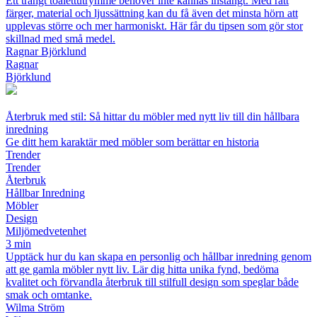
Ett trångt toalettutrymme behöver inte kännas instängt. Med rätt
färger, material och ljussättning kan du få även det minsta hörn att
upplevas större och mer harmoniskt. Här får du tipsen som gör stor
skillnad med små medel.
Ragnar Björklund
Ragnar
Björklund
Återbruk med stil: Så hittar du möbler med nytt liv till din hållbara
inredning
Ge ditt hem karaktär med möbler som berättar en historia
Trender
Trender
Återbruk
Hållbar Inredning
Möbler
Design
Miljömedvetenhet
3 min
Upptäck hur du kan skapa en personlig och hållbar inredning genom
att ge gamla möbler nytt liv. Lär dig hitta unika fynd, bedöma
kvalitet och förvandla återbruk till stilfull design som speglar både
smak och omtanke.
Wilma Ström