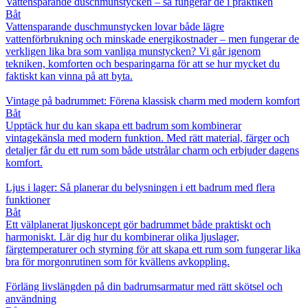
Vattensparande duschmunstycken – så fungerar de i praktiken
Båt
Vattensparande duschmunstycken lovar både lägre
vattenförbrukning och minskade energikostnader – men fungerar de
verkligen lika bra som vanliga munstycken? Vi går igenom
tekniken, komforten och besparingarna för att se hur mycket du
faktiskt kan vinna på att byta.
Vintage på badrummet: Förena klassisk charm med modern komfort
Båt
Upptäck hur du kan skapa ett badrum som kombinerar
vintagekänsla med modern funktion. Med rätt material, färger och
detaljer får du ett rum som både utstrålar charm och erbjuder dagens
komfort.
Ljus i lager: Så planerar du belysningen i ett badrum med flera
funktioner
Båt
Ett välplanerat ljuskoncept gör badrummet både praktiskt och
harmoniskt. Lär dig hur du kombinerar olika ljuslager,
färgtemperaturer och styrning för att skapa ett rum som fungerar lika
bra för morgonrutinen som för kvällens avkoppling.
Förläng livslängden på din badrumsarmatur med rätt skötsel och
användning