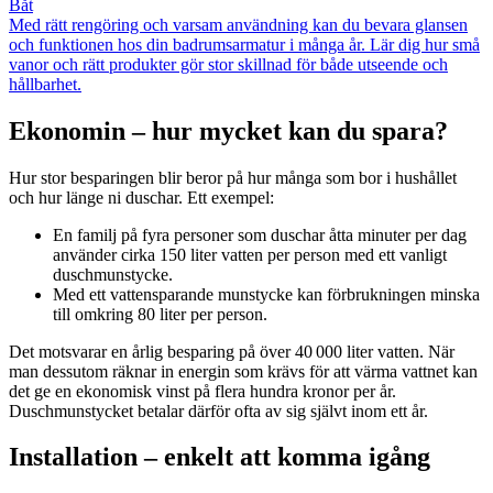
Båt
Med rätt rengöring och varsam användning kan du bevara glansen
och funktionen hos din badrumsarmatur i många år. Lär dig hur små
vanor och rätt produkter gör stor skillnad för både utseende och
hållbarhet.
Ekonomin – hur mycket kan du spara?
Hur stor besparingen blir beror på hur många som bor i hushållet
och hur länge ni duschar. Ett exempel:
En familj på fyra personer som duschar åtta minuter per dag
använder cirka 150 liter vatten per person med ett vanligt
duschmunstycke.
Med ett vattensparande munstycke kan förbrukningen minska
till omkring 80 liter per person.
Det motsvarar en årlig besparing på över 40 000 liter vatten. När
man dessutom räknar in energin som krävs för att värma vattnet kan
det ge en ekonomisk vinst på flera hundra kronor per år.
Duschmunstycket betalar därför ofta av sig självt inom ett år.
Installation – enkelt att komma igång