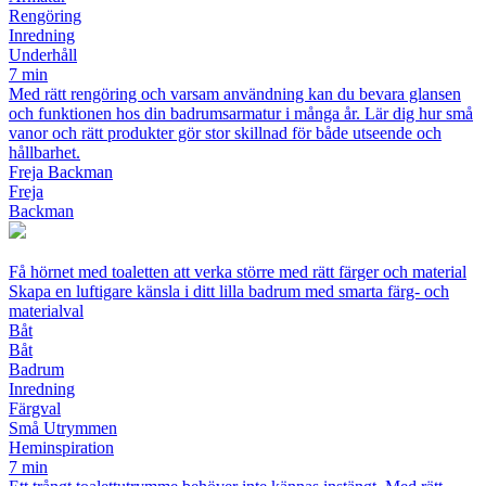
Rengöring
Inredning
Underhåll
7 min
Med rätt rengöring och varsam användning kan du bevara glansen
och funktionen hos din badrumsarmatur i många år. Lär dig hur små
vanor och rätt produkter gör stor skillnad för både utseende och
hållbarhet.
Freja Backman
Freja
Backman
Få hörnet med toaletten att verka större med rätt färger och material
Skapa en luftigare känsla i ditt lilla badrum med smarta färg- och
materialval
Båt
Båt
Badrum
Inredning
Färgval
Små Utrymmen
Heminspiration
7 min