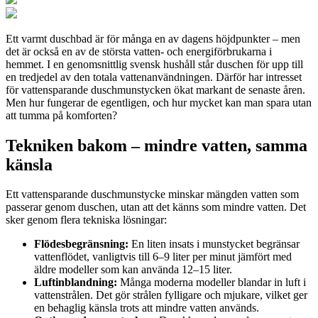
Ett varmt duschbad är för många en av dagens höjdpunkter – men
det är också en av de största vatten- och energiförbrukarna i
hemmet. I en genomsnittlig svensk hushåll står duschen för upp till
en tredjedel av den totala vattenanvändningen. Därför har intresset
för vattensparande duschmunstycken ökat markant de senaste åren.
Men hur fungerar de egentligen, och hur mycket kan man spara utan
att tumma på komforten?
Tekniken bakom – mindre vatten, samma
känsla
Ett vattensparande duschmunstycke minskar mängden vatten som
passerar genom duschen, utan att det känns som mindre vatten. Det
sker genom flera tekniska lösningar:
Flödesbegränsning:
En liten insats i munstycket begränsar
vattenflödet, vanligtvis till 6–9 liter per minut jämfört med
äldre modeller som kan använda 12–15 liter.
Luftinblandning:
Många moderna modeller blandar in luft i
vattenstrålen. Det gör strålen fylligare och mjukare, vilket ger
en behaglig känsla trots att mindre vatten används.