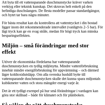
Att byta till ett vattensparande duschmunstycke kräver varken
verktyg eller teknisk kunskap. Det skruvas helt enkelt på den
befintliga duschslangen. De flesta modeller passar standardgängor,
och bytet tar bara några minuter.
För bästa resultat kan du kontrollera att vattentrycket i din bostad
ligger inom det rekommenderade intervallet (vanligtvis 2–5 bar). För
lågt tryck kan ge en svag stråle, medan för högt tryck kan minska
besparingseffekten.
Miljön – små förändringar med stor
effekt
Utöver de ekonomiska fördelarna har vattensparande
duschmunstycken en tydlig miljönytta. Mindre vattenförbrukning
innebär mindre energiförbrukning för uppvärmning – och därmed
lägre koldioxidutsläpp. Om alla svenska hushåll bytte till
vattensparande duschmunstycken skulle det kunna spara miljontals
kubikmeter vatten och stora mängder energi varje år.
Det är ett tydligt exempel på hur små förändringar i vardagen kan
göra stor skillnad – både för klimatet och för plånboken.