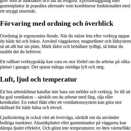
golv som är halksäkert och lätt att rengöra. Epoxibeläggning eller
gummiplattor är populära alternativ som kombinerar funktionalitet med
ett snyggt utseende.
Förvaring med ordning och överblick
Oordning är ergonomins fiende. När du måste leta efter verktyg tappar
du både tid och fokus. Använd väggskenor, magnetlister och lådsystem
så att allt har sin plats. Märk lådor och behållare tydligt, så hittar du
snabbt det du behöver.
Ett rullbart verktygsskåp kan vara en stor fördel om du arbetar på olika
platser i garaget. Det sparar många onödiga lyft och steg.
Luft, ljud och temperatur
Ett bra arbetsklimat handlar inte bara om möbler och verktyg. Se till att
ha god ventilation – särskilt om du arbetar med färg, olja eller
kemikalier. En enkel fläkt eller ett ventilationssystem kan göra stor
skillnad för både hälsa och trivsel.
Ljudisolering är också värt att överväga, särskilt om du använder
bullriga maskiner. Akustikplattor eller gummimattor på väggarna kan
dämpa ljudet effektivt. Och glöm inte temperaturen: en liten värmefläkt