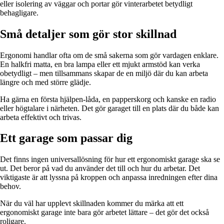
eller isolering av väggar och portar gör vinterarbetet betydligt
behagligare.
Små detaljer som gör stor skillnad
Ergonomi handlar ofta om de små sakerna som gör vardagen enklare.
En halkfri matta, en bra lampa eller ett mjukt armstöd kan verka
obetydligt – men tillsammans skapar de en miljö där du kan arbeta
längre och med större glädje.
Ha gärna en första hjälpen-låda, en papperskorg och kanske en radio
eller högtalare i närheten. Det gör garaget till en plats där du både kan
arbeta effektivt och trivas.
Ett garage som passar dig
Det finns ingen universallösning för hur ett ergonomiskt garage ska se
ut. Det beror på vad du använder det till och hur du arbetar. Det
viktigaste är att lyssna på kroppen och anpassa inredningen efter dina
behov.
När du väl har upplevt skillnaden kommer du märka att ett
ergonomiskt garage inte bara gör arbetet lättare – det gör det också
roligare.