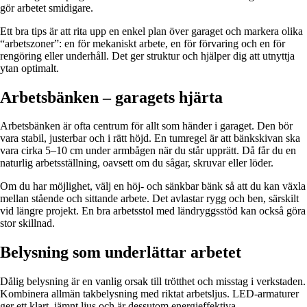
gör arbetet smidigare.
Ett bra tips är att rita upp en enkel plan över garaget och markera olika
“arbetszoner”: en för mekaniskt arbete, en för förvaring och en för
rengöring eller underhåll. Det ger struktur och hjälper dig att utnyttja
ytan optimalt.
Arbetsbänken – garagets hjärta
Arbetsbänken är ofta centrum för allt som händer i garaget. Den bör
vara stabil, justerbar och i rätt höjd. En tumregel är att bänkskivan ska
vara cirka 5–10 cm under armbågen när du står upprätt. Då får du en
naturlig arbetsställning, oavsett om du sågar, skruvar eller löder.
Om du har möjlighet, välj en höj- och sänkbar bänk så att du kan växla
mellan stående och sittande arbete. Det avlastar rygg och ben, särskilt
vid längre projekt. En bra arbetsstol med ländryggsstöd kan också göra
stor skillnad.
Belysning som underlättar arbetet
Dålig belysning är en vanlig orsak till trötthet och misstag i verkstaden.
Kombinera allmän takbelysning med riktat arbetsljus. LED-armaturer
ger ett klart, jämnt ljus och är dessutom energieffektiva.