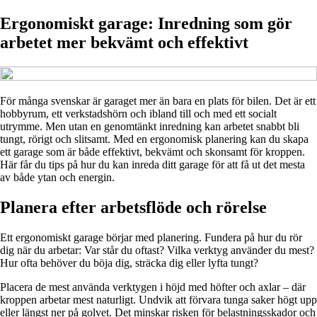
Ergonomiskt garage: Inredning som gör
arbetet mer bekvämt och effektivt
För många svenskar är garaget mer än bara en plats för bilen. Det är ett
hobbyrum, ett verkstadshörn och ibland till och med ett socialt
utrymme. Men utan en genomtänkt inredning kan arbetet snabbt bli
tungt, rörigt och slitsamt. Med en ergonomisk planering kan du skapa
ett garage som är både effektivt, bekvämt och skonsamt för kroppen.
Här får du tips på hur du kan inreda ditt garage för att få ut det mesta
av både ytan och energin.
Planera efter arbetsflöde och rörelse
Ett ergonomiskt garage börjar med planering. Fundera på hur du rör
dig när du arbetar: Var står du oftast? Vilka verktyg använder du mest?
Hur ofta behöver du böja dig, sträcka dig eller lyfta tungt?
Placera de mest använda verktygen i höjd med höfter och axlar – där
kroppen arbetar mest naturligt. Undvik att förvara tunga saker högt upp
eller längst ner på golvet. Det minskar risken för belastningsskador och